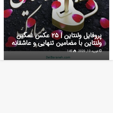
پروفایل ولنتاین | ۲۵ عکس غمگین
ولنتاین با مضامین تنهایی و عاشقانه
فوریه 13, 2020
145