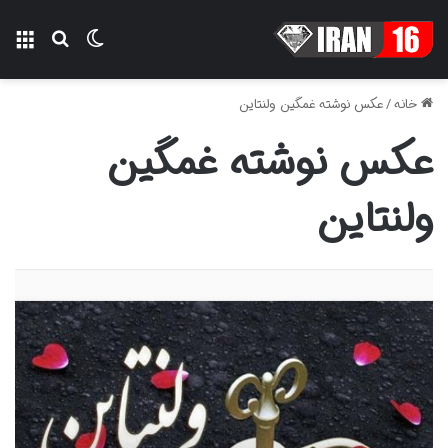
تغییر پوسته
منو
جستجو ب
خانه
/
عکس نوشته غمگین ولنتاین
عکس نوشته غمگین
ولنتاین