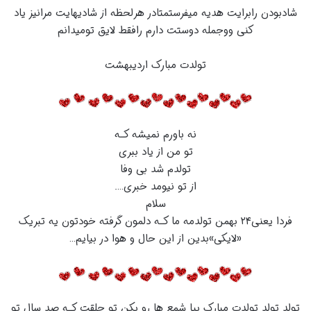
شادبودن رابرایت هدیه میفرستمتادر هرلحظه از شادیهایت مرانیز یاد
کنی ووجمله دوستت دارم رافقط لایق تومیدانم
تولدت مبارک اردیبهشت
نه باورم نمیشه کـه
تو من از یاد ببری
تولدم شد بی وفا
از تو نیومد خبری….
سلام
فردا یعنی۲۴ بهمن تولدمه ما کـه دلمون گرفته خودتون یه تبریک
«لایکی»بدین از این حال و هوا در بیایم…
تولد تولد تولدت مبارک بیا شمع ها رو بکن تو حلقت کـه صد سال تو