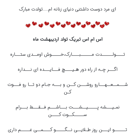
ای مرد دوست داشتنی دنیای زنانه ام……تولدت مبارک
اس ام اس تبریک تولد اردیبهشت ماه
تــــولــــــدت مــــــبــــارک،خـــــوش اومــدی ستـــاره
اگـــر چـه از راه دور هـیــــچ فـــایـــده ای نـــداره
شـــمــعــهـــارو روشـــن کــن و بـــه جـام دو تــا رو فـــوت
کـن
نمـیـــشه پـــــیــشـــت بـــاشـــم فــقـــط بـــرام
ســـــکــوت کــــن
تــــــو ایـــن روز طـلایــی نــگـــــو کــــمــی غـــــم داری