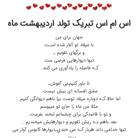
اس ام اس تبریک تولد
اردیبهشت
ماه
جهان برای من
با میلاد تو آغاز شده اسـت
و برگهای تقویم ,,
تنها دیوارهایی فرضی ست
کـه فاصله را یادآوری می کنند…
تا باور کنیم,بی آغوش,,
عشق افسانه ای بیش نیست..
اما حالا کـه دوباره میلاد توست بیا باهم دیوانگی کنیم..
مثلا من ماه را جای تو میبوسم
و تو با قاصدکی برای چشمانم لبخند بفرست…
بعد باهم بـه ریش تقویم و دیوارهایش میخندیم …
تنها خدامی داند هربار کـه می خندي,,دیوارها کابوس آوار می
بینند…..