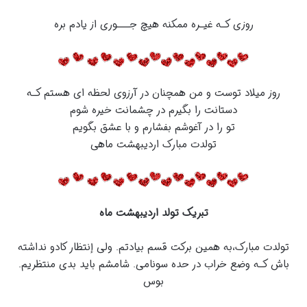
روزی کـه غیـره ممکنه هیچ جـــوری از یادم بره
روز میلاد توست و من همچنان در آرزوی لحظه ای هستم کـه
دستانت را بگیرم در چشمانت خیره شوم
تو را در آغوشم بفشارم و با عشق بگویم
تولدت مبارک اردیبهشت ماهی
تبریک تولد اردیبهشت ماه
تولدت مبارک،به همین برکت قسم بیادتم. ولی إنتظار کادو نداشته
باش کـه وضع خراب در حده سونامی. شامشم باید بدی منتظریم.
بوس