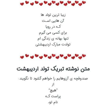
زیبا ترین تولد ها
آن هایی اسـت
کـه در رویا
برای کسی می گیرم
تنها بهانه ی زندگی ام
تولدت مبارک اردیبهشتی
متن نوشته تبریک تولد اردیبهشت
صندوقچه ی آرزوهایم را خواهم گشود تا نگویند:
از
“هیچ”
پراست کـه
نام تو،