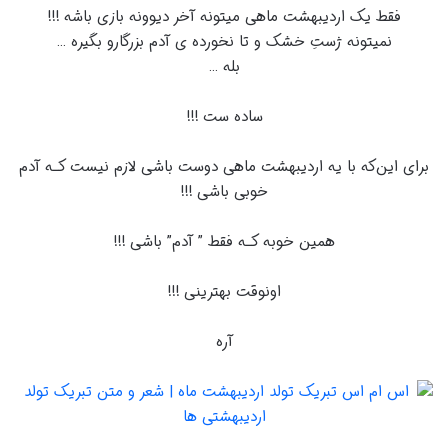
ﻓﻘﻂ یک اردیبهشت ﻣﺎﻫﯽ ﻣﯿﺘﻮﻧﻪ ﺁﺧﺮ ﺩﯾﻮﻭﻧﻪ ﺑﺎﺯﯼ ﺑﺎﺷﻪ !!!
ﻧﻤﯿﺘﻮﻧﻪ ﮊﺳﺖِ ﺧﺸﮏ ﻭ ﺗﺎ ﻧﺨﻮﺭﺩﻩ ﯼ ﺁﺩﻡ ﺑﺰﺭﮔﺎﺭﻭ ﺑﮕﯿﺮﻩ …
بله …
ساده ست !!!
برای این‌که با یه اردیبهشت ماهی دوست باشی لازم نیست کـه آدم
خوبی باشی !!!
همین خوبه کـه فقط ” آدم” باشی !!!
اونوقت بهترینی !!!
آره