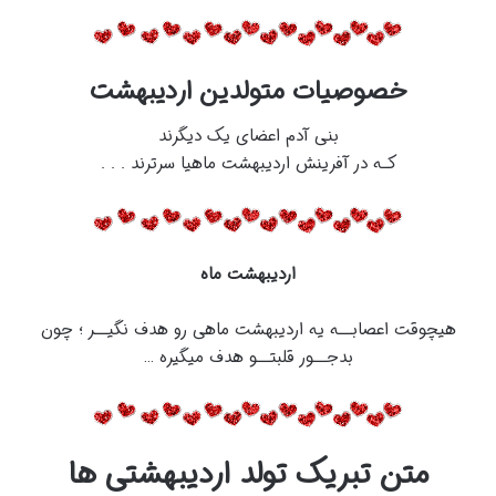
خصوصیات متولدین اردیبهشت
بنی آدم اعضای یک دیگرند
کـه در آفرینش اردیبهشت ماهیا سرترند . . .
اردیبهشت ماه
هیچوقت اعصابــه یه اردیبهشت ماهی رو هدف نگیــر ؛ چون
بدجــور قلبتــو هدف میگیره …
متن تبریک تولد اردیبهشتی ها