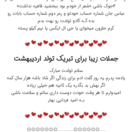
۴جوک باشی «شعر از خودم بود ببخشید قافیه نداشت»
عباس جان شماره حساب خودتو و رمز دوم شماره حساب بابات رو
بده کـه کادو تولدت رو بهت بدم
کرم حلزون میخوای یا جی ال ایکس یا نیم کیلو پسته
جملات زیبا برای تبریک تولد اردیبهشت
سلام تولدت مبارک
یادمه پدرم یه روز گفت ادم برای زندگی اگر شاد باشه هزار سال کمه
اگر بهش بد بگذره یک ثانیه هم خیلی زیاده
امیدوارم تا هر وقت خودت دوست داری سالم و سلامت باشی
بـه امید فردایی بهتر
……۞۞۞۞۞۞……………..۞۞۞۞۞۞۞