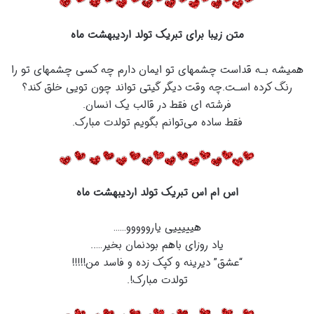
متن زیبا برای تبریک تولد اردیبهشت ماه
همیشه بـه قداست چشمهای تو ایمان دارم چه کسی چشمهای تو را
رنگ کرده اسـت.چه وقت دیگر گیتی تواند چون تویی خلق کند؟
فرشته ای فقط در قالب یک انسان.
فقط ساده می‌توانم بگویم تولدت مبارک.
اس ام اس تبریک تولد اردیبهشت ماه
هیییییی یارووووو……
یاد روزای باهم بودنمان بخیر…..
“عشق” دیرینه و کپک زده و فاسد من!!!!!
تولدت مبارک!.