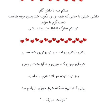
سلام بـه داداش گلم
داشی خیلی با حالی که همه ی ی فکرت خندوندن بچه هاست
دمت گرم با مرام
تولدتم مبارک انشاا…۱۲۰ ساله بشی
باشی نباشی پیشه من تو بهترین همنفسـی
هرجای جهان کـه میری بـه آرزوهات بـرسی
روز تولد توئه میـلاده هرچی خاطره
روزی کـه غیره ممکنه هیچ جوری از یادم بره
” تولدت مبارک … “