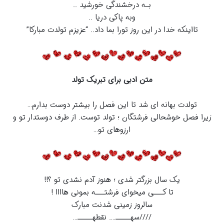
بـه درخشندگی خورشید ..
وبه پاکی دریا ..
تااینکه خدا در این روز تورا بما داد.. “عزیزم تولدت مبارکا”
متن ادبی برای تبریک تولد
تولدت بهانه ای شد تا این فصل را بیشتر دوست بدارم…
زیرا فصل خوشحالی فرشتگان ؛ تولد توست. از طرف دوستدار تو و
ارزوهای تو…
یک سال بزرگتر شدی ؛ هنوز آدم نشدی تو ؟!!
تا کـــی میخوای فرشتـــه بمونی هاااا !
سالروز زمینی شدنت مبارک
////سهـــــ…. نقطهـــــ…