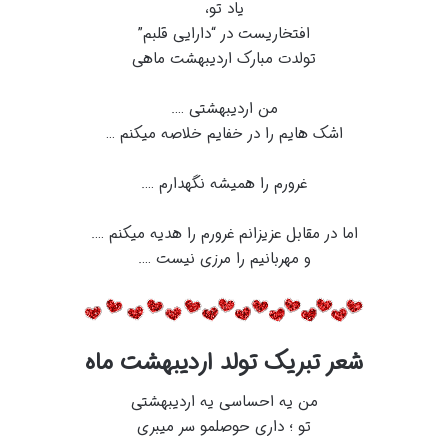
یاد تو،
افتخاریست در “دارایی قلبم”
تولدت مبارک اردیبهشت ماهی
من اردیبهشتی ….
اشک هایم را در خفایم خلاصه میکنم …
غرورم را همیشه نگهدارم ….
اما در مقابل عزیزانم غرورم را هدیه میکنم ….
و مهربانیم را مرزی نیست ….
شعر تبریک تولد اردیبهشت ماه
من یه احساسی یه اردیبهشتی
تو ؛ داری حوصلمو سر میبری