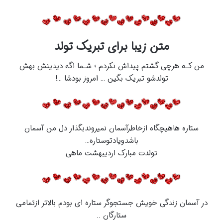
متن زیبا برای تبریک تولد
من کـه هرچی گشتم پیداش نکردم ؛ شـما اگه دیدینش بهش
تولدشو تبریک بگین … امروز بودشا …!
ستاره هاهیچگاه ازخاطرآسمان نمیروندبگذار دل من آسمان
باشدویادتوستاره…
تولدت مبارک اردیبهشت ماهی
در آسمان زندگی خویش جستجوگر ستاره ای بودم بالاتر ازتمامی
ستارگان ..