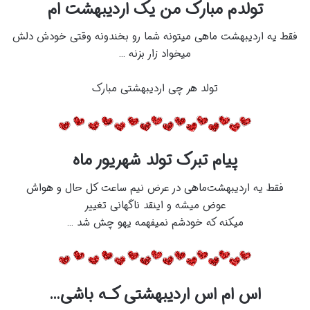
تولدم مبارک من یک اردیبهشت ام
ﻓﻘﻂ یه اردیبهشت ﻣﺎﻫﯽ ﻣﯿﺘﻮﻧﻪ ﺷﻤﺎ ﺭﻭ ﺑﺨﻨﺪﻭﻧﻪ ﻭقتی ﺧﻮﺩﺵ ﺩﻟﺶ
ﻣﯿﺨﻮﺍﺩ ﺯﺍﺭ ﺑﺰﻧﻪ …
تولد هر چی اردیبهشتی مبارک
پیام تبرک تولد شهریور ماه
ﻓﻘﻂ یه اردیبهشتﻣﺎﻫﯽ ﺩﺭ ﻋﺮﺽ ﻧﯿﻢ ﺳﺎﻋﺖ ﮐﻞ ﺣﺎﻝ ﻭ ﻫﻮﺍﺵ
ﻋﻮﺽ ﻣﯿﺸﻪ ﻭ ﺍﯾﻨﻘﺪ ﻧﺎﮔﻬﺎﻧﯽ تغییر
ﻣﯿﮑﻨﻪ ﮐﻪ ﺧﻮﺩﺷﻢ ﻧﻤﯿﻔﻬﻤﻪ ﯾﻬﻮ ﭼﺶ ﺷﺪ …
اس ام اس اردیبهشتی کـه باشی…