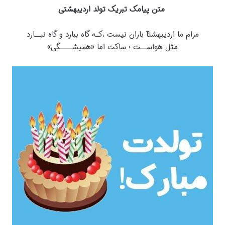
متن پیامک تبریک تولد
اردیبهشتی
مرام ما اردیبهشتآ باران نیست ،کـه گاه ببارد و گاه نبــارد
مثل هواســت ؛ ساکت اما «همیشــــگی»