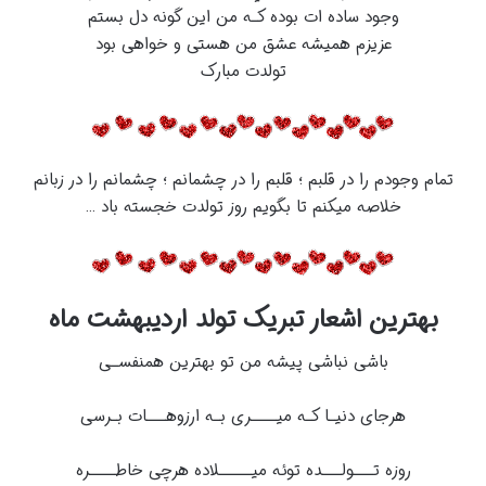
وجود ساده ات بوده کـه من این گونه دل بستم
عزیزم همیشه عشق من هستی و خواهی بود
تولدت مبارک
تمام وجودم را در قلبم ؛ قلبم را در چشمانم ؛ چشمانم را در زبانم
خلاصه میکنم تا بگویم روز تولدت خجسته باد …
بهترین اشعار تبریک تولد اردیبهشت ماه
باشی نباشی پیشه من تو بهترین همنفسـی
هرجای دنیـا کـه میــــری بـه ارزوهـــات بـرسی
روزه تـــولـــده توئه میـــــلاده هرچی خاطــــره