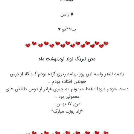
#از من
بـه**تو ♥
متن تبریک تولد اردیبهشت ماه
یادمه انقدر واسه این روز برنامه ریزی کرده بودم کـه کلا از درس
خوندن افتاده بودم ‏..
دست خودم نبودا ‏؛‏ فقط میدونم یه چیزی فراتر از دوس داشتن های
معمولی بود ‏..
امروز ‏۱۷‏ بهمن ‏..
‏*زاد روزت مبارک‏*‏