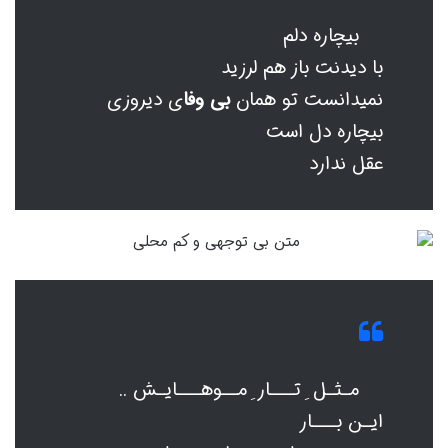
بیچاره دلم
با دیدنت باز هم لرزید
نمیدانست تو همان
بی وفا
ی دیروزی
بیچاره دل است
عقل ندارد
مـثـل ِ تـــار ِ مــوهـــایـش ..
ایـن بـــار