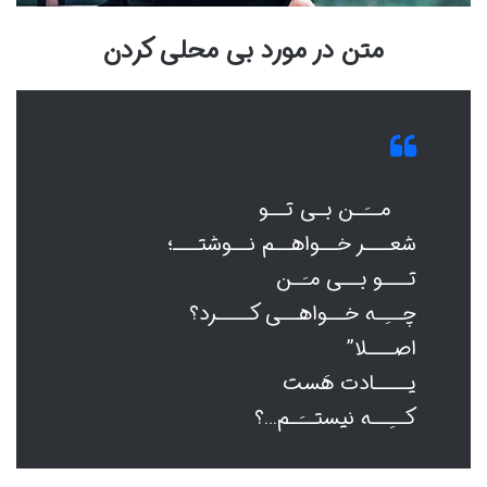
متن در مورد بی محلی کردن
مــَـن بـی تــو
شعـــر خــواهــم نــوشتـــ؛
تـــو بــی مـَـن
چــِـه خــواهــی کــــرد؟
اصـــلا”
یــــادت هَست
کــِــه نیستــَـم…؟