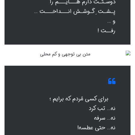
دوسـتـت دارم هـــایـــم را
پـشـت ِ گـوشـش انـــداخـــت …
و …
رفــت !
برای کسی مُردم که برایم ؛
نه… تب کرد
نه… سرفه
نه… حتی عطسه!