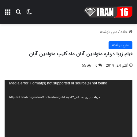
تغییر پوسته
منو
جستجو ب
خانه
/
متن نوشته
متن نوشته
فیلم زیبا درباره متولدین آبان ماه کلیپ متولدین آبان
اکتبر 24, 2019
0
55
نمایشگر
Media error: Format(s) not supported or source(s) not found
ویدیو
دریافت پرونده: http://dl.talab.org/video/13/Talab-org-14.mp4?_=1