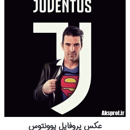
عکس پروفایل یوونتوس