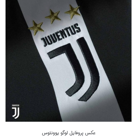
عکس پروفایل لوگو یوونتوس