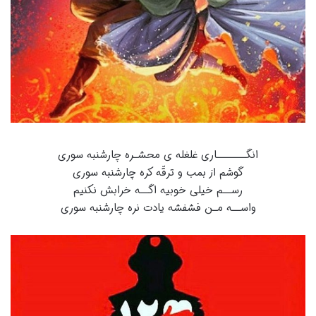
انگـــــــاری غلغله ی محشـره چارشنبه سوری
گوشم از بمب و ترقّه کره چارشنبه سوری
رســم خیلی خوبیه اگــه خرابش نکنیم
واســه مـن فشفشه یادت نره چارشنبه سوری