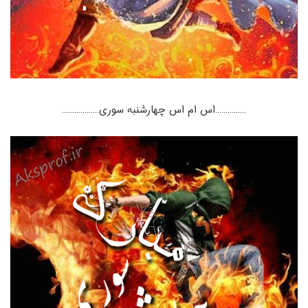
……………اس ام اس چهارشنبه سوری………………