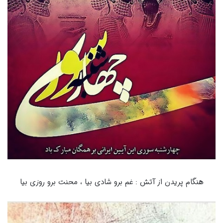
هنگام پریدن از آتش : غم برو شادی بیا ، محنت برو روزی بیا