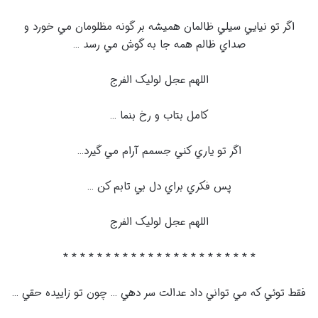
اگر تو نيايي سيلي ظالمان هميشه بر گونه مظلومان مي خورد و
صداي ظالم همه جا به گوش مي رسد …
اللهم عجل لوليک الفرج
کامل بتاب و رخ بنما …
اگر تو ياري کني جسمم آرام مي گيرد…
پس فکري براي دل بي تابم کن …
اللهم عجل لوليک الفرج
* * * * * * * * * * * * * * * * * * * * * * *
فقط توئي که مي تواني داد عدالت سر دهي … چون تو زاييده حقي …