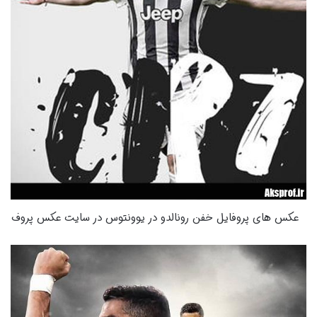
عکس های پروفایل خفن رونالدو در یوونتوس در سایت عکس پروف