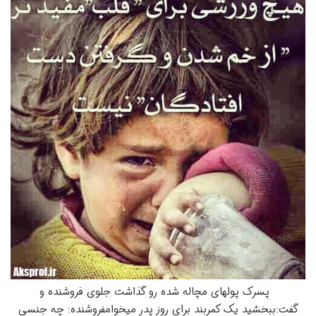
پسرک پولهای مچاله شده رو گذاشت جلوی فروشنده و
گفت:ببخشید یک کمربند برای روز پدر میخوامفروشنده: چه جنسی