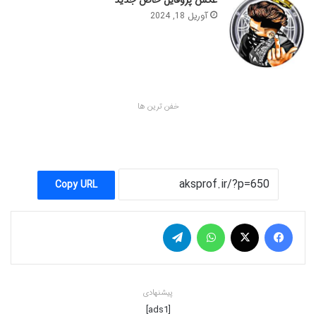
عکس پروفایل خاص جدید
آوریل 18, 2024
خفن ترین ها
Copy URL
فیس بوک
X
واتس آپ
تلگرام
پیشنهادی
[ads1]