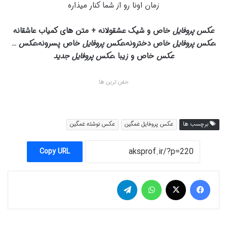
زمان اونا رو از شما کنار میذاره
عکس پروفایل
خاص و شیک عشقولانه + متن های کمیاب عاشقانه
،
عکس پروفایل
خاص دخترونه،
عکس پروفایل
خاص پسرونه،
عکس
…
عکس
خاص و زیبا ،
عکس پروفایل جدید
خفن ترین ها
برچسب ها
عکس پروفایل غمگین
عکس نوشته غمگین
Copy URL
فیس بوک
X
واتس آپ
تلگرام