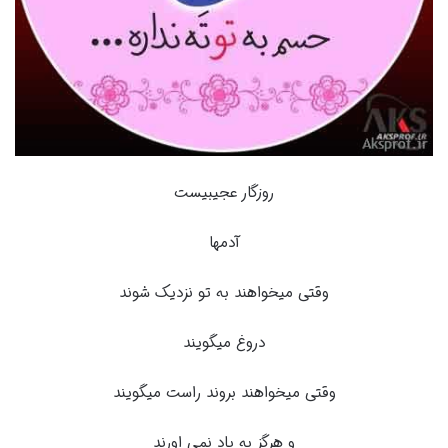
روزگار عجیبیست
آدمها
وقتی میخواهند به تو نزدیک شوند
دروغ میگویند
وقتی میخواهند بروند راست میگویند
و هرگز به یاد نمی اورند