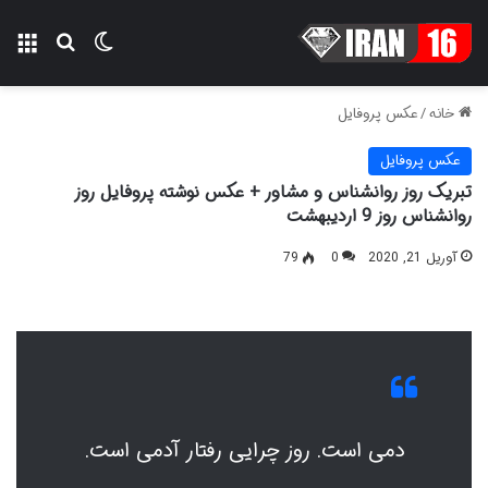
تغییر پوسته
منو
جستجو ب
خانه
/
عکس پروفایل
عکس پروفایل
تبریک روز روانشناس و مشاور + عکس نوشته پروفایل روز
روانشناس روز 9 اردیبهشت
آوریل 21, 2020
0
79
دمی است. روز چرایی رفتار آدمی است.