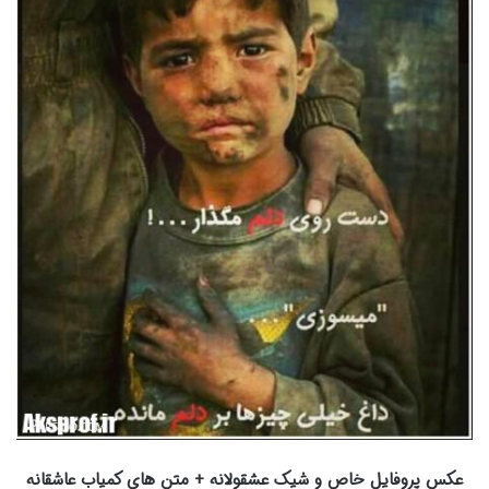
عکس پروفایل خاص و شیک عشقولانه + متن هاي کمیاب عاشقانه