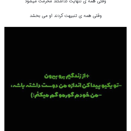
وقتی همه ی تنهایت گذاشتند محرمت میشود
وقتی همه ی تنبیهت کردند او می بخشد