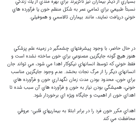
بسياري از ديگر بيماران نيز ناگزيرند براي بهره مندي از يك زندگي
نسبتاً طبيعي براي تمامي عمر به شكل منظم خون يا فرآورده هاي
خوني دريافت نمايند، مانند بيماران تالاسمي و هموفيلي.
در حال حاضر، با وجود پيشرفتهاي چشمگير در زمينه علم پزشكي
هنوز هيچ گونه جايگزين مصنوعي براي خون ساخته نشده است و
فقط خوني كه توسط انسانهاي نيكوكار اهدا مي شود، مي تواند جان
انسانهاي ديگر را از مرگ نجات بخشد. عدم وجود جايگزين مناسب
براي خون، محدود بودن مدت زمان نگهداري خون و فرآورده هاي
خوني، هميشگي بودن نياز به خون و فرآورده هاي آن سبب شده تا
اهداي خون از اهميت و جايگاه ويژه اي برخوردار شود.
اهداي مكرر خون فرد را در برابر ابتلا به بيماريهاي قلبي- عروقي
محافظت مي كند