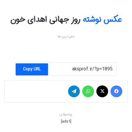
عکس نوشته
روز جهانی اهدای خون
خفن ترین ها
Copy URL
فیس بوک
X
واتس آپ
تلگرام
پیشنهادی
[ads1]