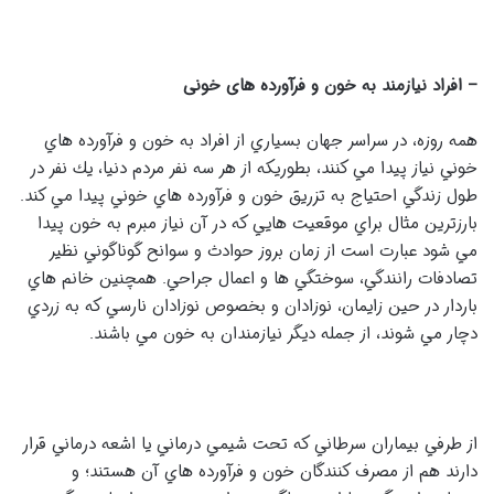
– افراد نیازمند به خون و فرآورده های خونی
همه روزه، در سراسر جهان بسياري از افراد به خون و فرآورده هاي
خوني نياز پيدا مي كنند، بطوريكه از هر سه نفر مردم دنيا، يك نفر در
طول زندگي احتياج به تزريق خون و فرآورده هاي خوني پيدا مي كند.
بارزترين مثال براي موقعيت هايي كه در آن نياز مبرم به خون پيدا
مي شود عبارت است از زمان بروز حوادث و سوانح گوناگوني نظير
تصادفات رانندگي، سوختگي ها و اعمال جراحي. همچنين خانم هاي
باردار در حين زايمان، نوزادان و بخصوص نوزادان نارسي كه به زردي
دچار مي شوند، از جمله ديگر نيازمندان به خون مي باشند.
از طرفي بيماران سرطاني كه تحت شيمي درماني يا اشعه درماني قرار
دارند هم از مصرف كنندگان خون و فرآورده هاي آن هستند؛ و