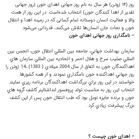
روز (۱۴ ژوئن) هر سال به نام روز جهانی اهدای خون (روز جهانی
تقدیر از اهدا کنندگان خون) انتخاب شده‌است. در این روز از همت
والا و فعالیت انسان دوستانه تمام کسانی که در زمینه اهدا و انتقال
خون و نجات جان انسان‌ها تلاش می‌کنند، قدردانی می‌شود.
– نامگذاری روز جهانی اهدای خون
سازمان بهداشت جهاني، جامعه بين المللي انتقال خون، انجمن بين
المللي صليب سرخ و هلال احمر و اتحاديه بين المللي سازمان هاي
اهداكنندگان خون به اتفاق از سال 2004 ميلادي ( 1383) ،14 ژوئن را
روز جهاني اهداكننده خون نامگذاري نمودند و از همه كشورها
خواستند در اين روز براي بزرگداشت اهداكنندگان برنامه ريزي نمايند.
انتخاب اين روز به مناسبت تولد پروفسور لنداشتاينر كاشف گروه هاي
خون و برنده جايزه نوبل بود كه طب انتقال خون پس از اين كشف
بزرگ پيشرفت زيادي كرد.
– اهدای خون چیست ؟