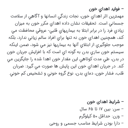
– فوايد اهداي خون
مهمترين اثر اهداي خون، نجات زندگي انسانها و آگاهي از سلامت
جسماني است. تحقيقات نشان داده اهداي مكرر خون به ميزان
زيادي فرد را در برابر ابتلا به بيماريهاي قلبي- عروقي محافظت مي
كند، همچنين اهداي خون نه تنها براي افراد سالم زياني ندارد، بلكه
موجب جلوگيري از ابتلاي آنها به بيماريها نيز مي شود، ضمن اينكه
سيستم خون سازي بدن به گونه اي است كه با افزايش جريان خون
در بدن، طي مدت كوتاهي اين مقدار خون اهدا شده را جايگزين مي
كند. در جريان اهداي خون اين پايش ها صورت مي گيرد: ضربان
قلب، فشار خون، دماي بدن، نوع گروه خوني و تشخيص كم خوني.
– شرایط اهدای خون
– سن: بین ۱۷ تا ۶۵ سال
– وزن: حداقل ۵۰ کیلوگرم
– دارا بودن شرایط مناسب جسمی و روحی