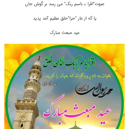
صوت”اقرا ء باسم ربک” می رسد بر گوش جان
یا که از غار “حرا”خلق عظیم آمد پدید
عید مبعث مبارک