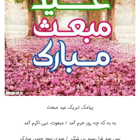
پیامک تبریک عید مبعث
به به که چه روز خرم آمد / مبعوث، نبى اکرم آمد
بس عید فرا رسید بى شک / عیدى نبود چنین مبارک