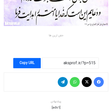
خفن ترین ها
Copy URL
فیس بوک
X
واتس آپ
تلگرام
پیشنهادی
[ads1]