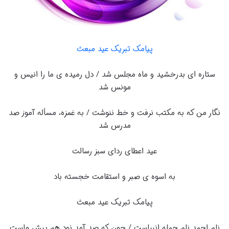
پیامک تبریک عید مبعث
ستاره ای بدرخشید و ماه مجلس شد / دل رمیده ی ما را انیس و
مونس شد
نگار من که به مکتب نرفت و خط ننوشت / به غمزه، مسأله آموز صد
مدرس شد
عید اعطای ردای سبز رسالت
به اسوه ی صبر و استقامت خجسته باد
پیامک تبریک عید مبعث
نام احمد نام جمله انبیاست / چون که صد آمد نود هم پیش ماست