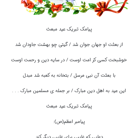
پیامک تبریک عید مبعث
از بعثت او جهان جوان شد / گیتى چو بهشت جاودان شد
خوشبخت کسى کز امت اوست / در سایه دین و رحمت اوست
با بعثت آن نبى مرسل / بتخانه به کعبه شد مبدل‏
این عید به اهل دین مبارک / بر جمله ی مسلمین مبارک . . .
پیامک تبریک عید مبعث
پیامبر اعظم(ص):
دعایی که غایبی برای غایبی دیگر کند