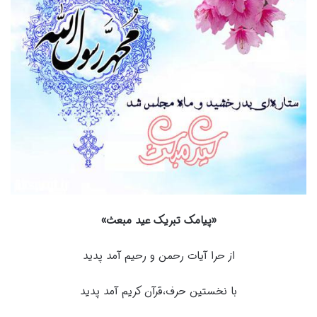
«پیامک تبریک عید مبعث»
از حرا آیات رحمن و رحیم آمد پدید
با نخستین حرف،قرآن کریم آمد پدید