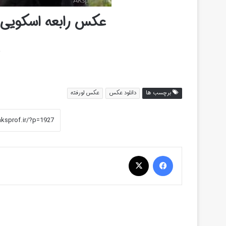
عکس رابعه اسکویی 
خ
برچسب ها
دانلود عکس
عکس لورفته
فیس بوک
X