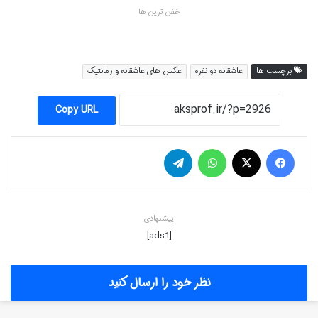
خفن ترین ها
برچسب ها
عاشقانه دو نفره
عکس های عاشقانه و رمانتیک
Copy URL
فیس بوک
X
واتس آپ
تلگرام
پیشنهادی
[ads1]
نظر خود را ارسال کنید