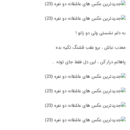
به دلم نشستی ولی دو زانو !
معذب نباش ، برو عقب قشنگ تکیه بده
پاهاتم دراز کن ، این دل فقط جای توئه …