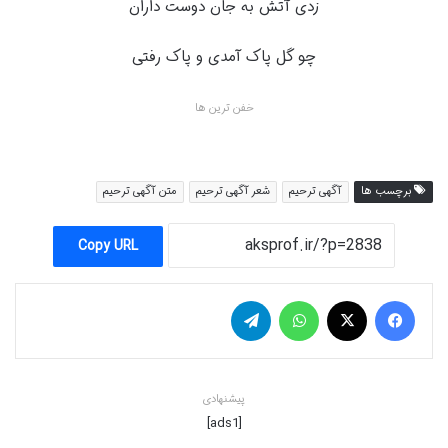
زدی آتش به جان دوست داران
چو گل پاک آمدی و پاک رفتی
خفن ترین ها
برچسب ها
آگهی ترحیم
شعر آگهی ترحیم
متن آگهی ترحیم
Copy URL
فیس بوک
X
واتس آپ
تلگرام
پیشنهادی
[ads1]