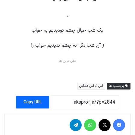
.
یک شب خیال چشم تودیدیم به خواب
ز آن شب دگر، به چشم ندیدیم خواب را
خفن ترین ها
برچسب ها
اس ام اس غمگین
Copy URL
فیس بوک
X
واتس آپ
تلگرام