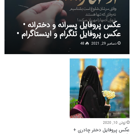
عکس پروفایل پسرانه و دخترانه •
عکس پروفایل تلگرام و اینستاگرام •
عاشقانه و غمگین
دسامبر 29, 2021
48
ژوئن 10, 2020
عکس پروفایل دختر چادری +