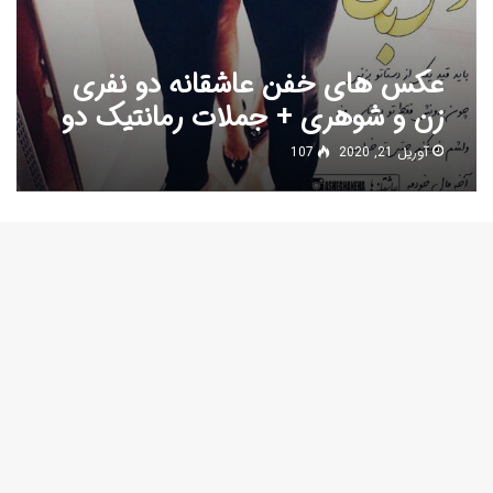
عکس های خفن عاشقانه دو نفری
زن و شوهری + جملات رمانتیک دو
نفره
آوریل 21, 2020
107